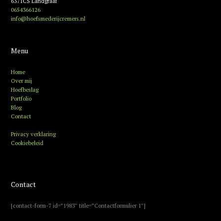
6371CS Landgraaf
0654366126
info@hoefsmederijcremers.nl
Menu
Home
Over mij
Hoefbeslag
Portfolio
Blog
Contact
Privacy verklaring
Cookiebeleid
Contact
[contact-form-7 id=”1983″ title=”Contactformulier 1″]