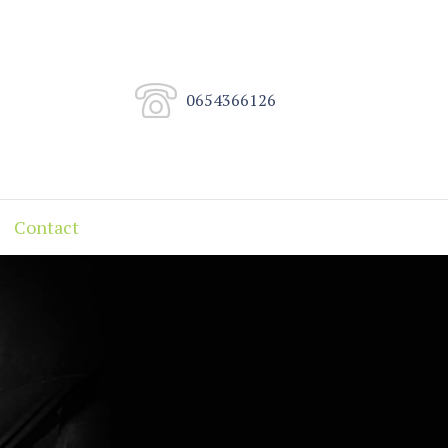
0654366126
Contact