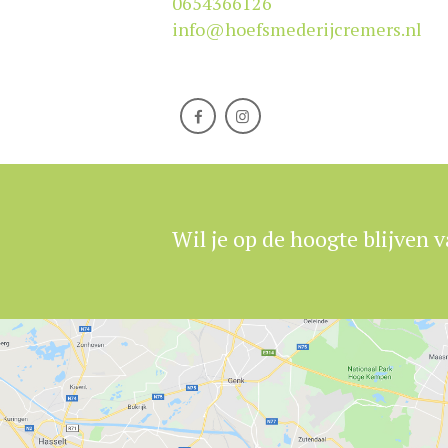
0654366126
info@hoefsmederijcremers.nl
Wil je op de hoogte blijven v