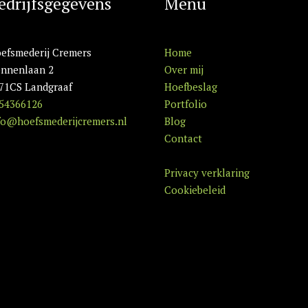
edrijfsgegevens
Menu
efsmederij Cremers
Home
nnenlaan 2
Over mij
71CS Landgraaf
Hoefbeslag
54366126
Portfolio
fo@hoefsmederijcremers.nl
Blog
Contact
Privacy verklaring
Cookiebeleid