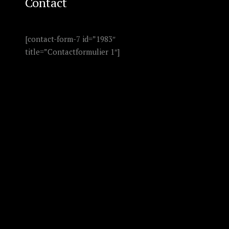
Contact
[contact-form-7 id=”1983″
title=”Contactformulier 1″]