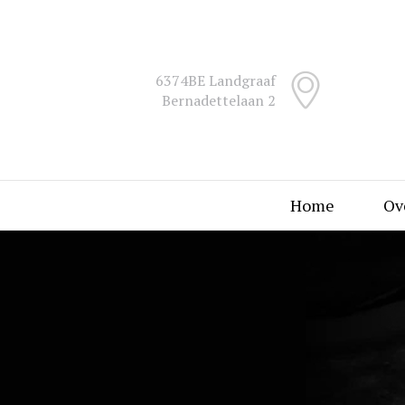
6374BE Landgraaf
Bernadettelaan 2
Home
Ov