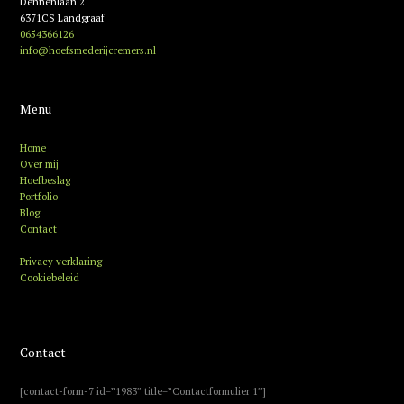
Dennenlaan 2
6371CS Landgraaf
0654366126
info@hoefsmederijcremers.nl
Menu
Home
Over mij
Hoefbeslag
Portfolio
Blog
Contact
Privacy verklaring
Cookiebeleid
Contact
[contact-form-7 id=”1983″ title=”Contactformulier 1″]