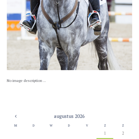
No image description ...
augustus
2026
M
D
W
D
V
Z
Z
1
2