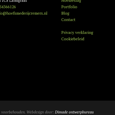
71CS Landgraaf
Hoefbeslag
54366126
Portfolio
fo@hoefsmederijcremers.nl
Blog
Contact
Privacy verklaring
Cookiebeleid
en voorbehouden. Webdesign door:
Dimade ontwerpbureau