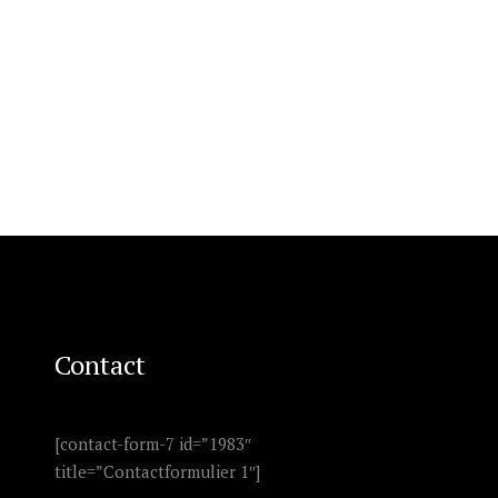
Contact
[contact-form-7 id=”1983″
title=”Contactformulier 1″]