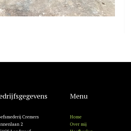
edrijfsgegevens
Menu
efsmederij Cremers
Home
nnenlaan 2
Over mij