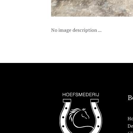
No image description ...
B
Ho
De